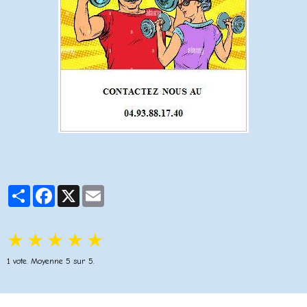
Partager
Facebook
X
Email
★
★
★
★
★
1
vote. Moyenne
5
sur 5.