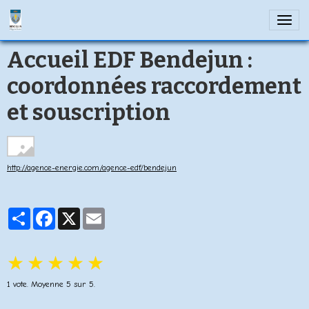
Accueil EDF Bendejun :
coordonnées raccordement
et souscription
http://agence-energie.com/agence-edf/bendejun
Partager
Facebook
X
Email
★
★
★
★
★
1
vote. Moyenne
5
sur 5.