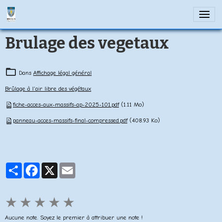
Brulage des vegetaux
Dans
Affichage légal général
Brûlage à l'air libre des végétaux
fiche-acces-aux-massifs-ap-2025-101.pdf
(1.11 Mo)
panneau-acces-massifs-final-compressed.pdf
(408.93 Ko)
Partager
Facebook
X
Email
★
★
★
★
★
Aucune note. Soyez le premier à attribuer une note !