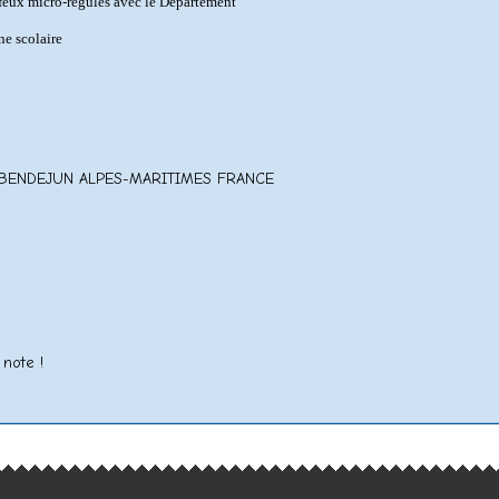
 feux micro-régulés avec le Département
ne scolaire
90 BENDEJUN ALPES-MARITIMES FRANCE
 note !