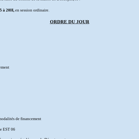
25
à 20H,
en session ordinaire.
ORDRE DU JOUR
sement
 modalités de financement
le EST 06