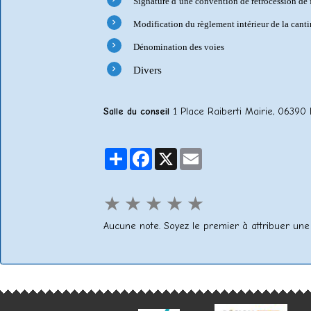
Signature d’une convention de rétrocession de
Modification du règlement intérieur de la canti
Dénomination des voies
Divers
Salle du conseil
1 Place Raiberti Mairie, 063
Partager
Facebook
X
Email
★
★
★
★
★
Aucune note. Soyez le premier à attribuer une